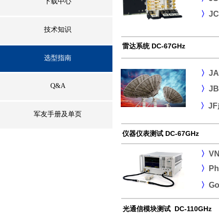
下载中心
〉
J
技术知识
雷达系统 DC-67GHz
选型指南
〉
J
Q&A
〉
J
〉
J
军友手册及单页
仪器仪表测试 DC-67GHz
〉
V
〉
P
〉
G
光通信模块测试 DC-110GHz