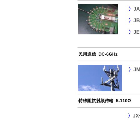
〉
J
〉
J
〉
J
民用通信 DC-6GHz
〉
J
特殊阻抗射频传输 5-110Ω
〉
J